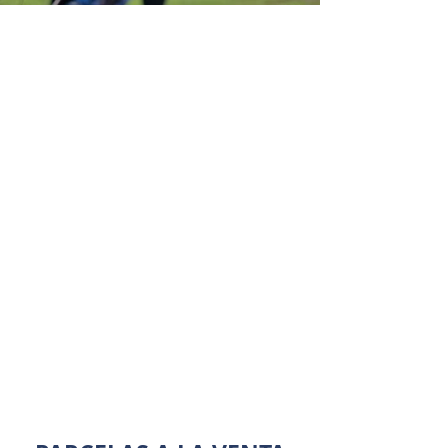
Parcelas con vista a las montañas, a
pasos del lago Angostura,
Loncopangue, Biobio.
Terrenos desde 5000 mt2 con
luz y agua, cercadas y con
hermosos caminos internos.
Terrenos desde
UF1400